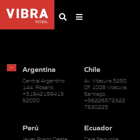
Argentina
Chile
Central Argentino
Av. Vitacura 5250.
144, Rosario.
Of. 1006 Vitacura,
+51942199419
Santiago.
S2000
+56226572322
7630225
Perú
Ecuador
Javier Prado Oeste
Calle Segunda,