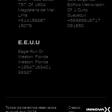
757, Of. 1904
Edificio Metrovisión,
Magdalena del Mar,
Of. 1 Quito,
Lima.
Guayaquil.
+514156287
+59395919717
15076
091650
E.E.U.U
Eagle Run Dr
Weston, Florida
Weston, Florida.
+19547163401
33327
Todos los derechos reservados
Creado
#Vibrafutbol 2025
por