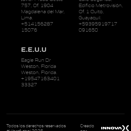
757, Of. 1904
Edificio Metrovisión,
Magdalena del Mar,
Of. 1 Quito,
Lima.
Guayaquil.
+514156287
+59395919717
15076
091650
E.E.U.U
Eagle Run Dr
Weston, Florida
Weston, Florida.
+19547163401
33327
Todos los derechos reservados
Creado
#Vibrafutbol 2025
por