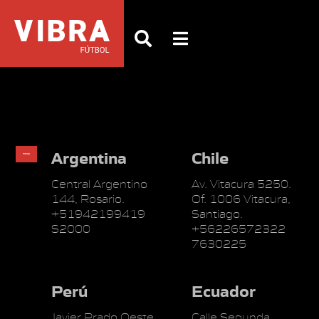
Argentina
Chile
Central Argentino
Av. Vitacura 5250.
144, Rosario.
Of. 1006 Vitacura,
+51942199419
Santiago.
S2000
+56226572322
7630225
Perú
Ecuador
Javier Prado Oeste
Calle Segunda,