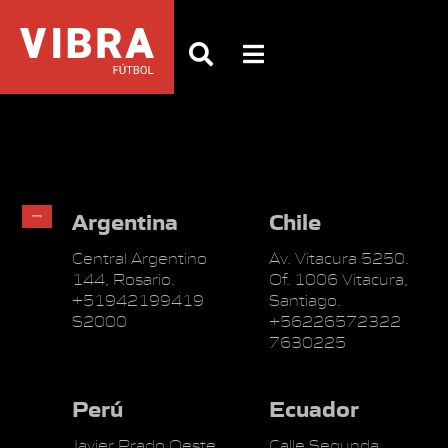
Argentina
Chile
Central Argentino
Av. Vitacura 5250.
144, Rosario.
Of. 1006 Vitacura,
+51942199419
Santiago.
S2000
+56226572322
7630225
Perú
Ecuador
Javier Prado Oeste
Calle Segunda,