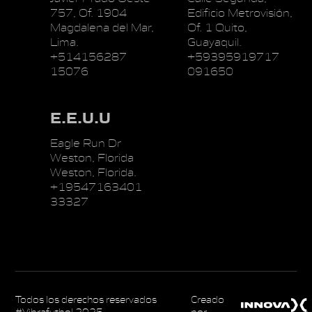
757, Of. 1904
Edificio Metrovisión,
Magdalena del Mar,
Of. 1 Quito,
Lima.
Guayaquil.
+514156287
+59395919717
15076
091650
E.E.U.U
Eagle Run Dr
Weston, Florida
Weston, Florida.
+19547163401
33327
Todos los derechos reservados
Creado
#Vibrafutbol 2025
por