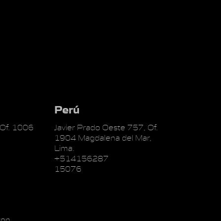
Perú
 Of. 1006
Javier Prado Oeste 757, Of.
1904 Magdalena del Mar,
Lima.
+514156287
15076
on,