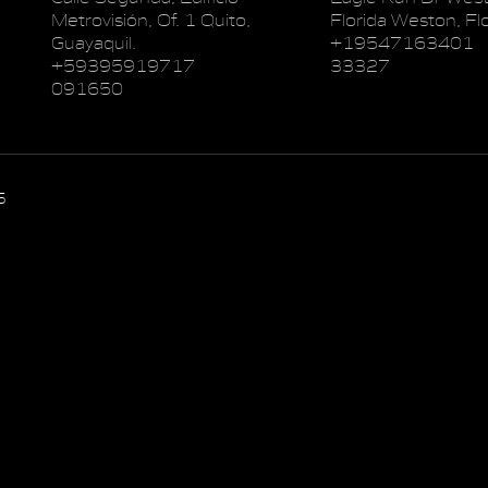
Metrovisión, Of. 1 Quito,
Florida Weston, Flo
Guayaquil.
+19547163401
+59395919717
33327
091650
5