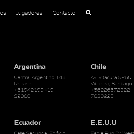
os
Jugadores
Contacto
Argentina
Chile
Central Argentino 144,
Av. Vitacura 5250.
Rosario.
Vitacura, Santiago.
+51942199419
+56226572322
S2000
7630225
Ecuador
E.E.U.U
Calle Segunda, Edificio
Eagle Run Dr West