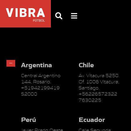
Argentina
Chile
Central Argentino
Av. Vitacura 5250.
144, Rosario.
Of. 1006 Vitacura,
+51942199419
Santiago.
S2000
+56226572322
7630225
Perú
Ecuador
Javier Prado Oeste
Calle Segunda,