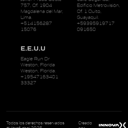
757, Of. 1904
Edificio Metrovisión,
Magdalena del Mar,
Of. 1 Quito,
Lima.
Guayaquil.
+514156287
+59395919717
15076
091650
E.E.U.U
Eagle Run Dr
Weston, Florida
Weston, Florida.
+19547163401
33327
Todos los derechos reservados
Creado
#Vibrafutbol 2025
por