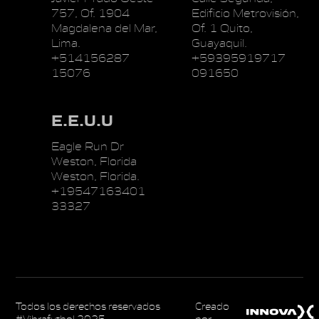
757, Of. 1904
Edificio Metrovisión,
Magdalena del Mar,
Of. 1 Quito,
Lima.
Guayaquil.
+514156287
+59395919717
15076
091650
E.E.U.U
Eagle Run Dr
Weston, Florida
Weston, Florida.
+19547163401
33327
Todos los derechos reservados
Creado
#Vibrafutbol 2025
por