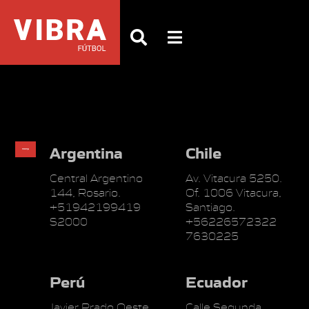
Argentina
Chile
Central Argentino
Av. Vitacura 5250.
144, Rosario.
Of. 1006 Vitacura,
+51942199419
Santiago.
S2000
+56226572322
7630225
Perú
Ecuador
Javier Prado Oeste
Calle Segunda,