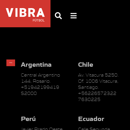
Argentina
Chile
Central Argentino
Av. Vitacura 5250.
144, Rosario.
Of. 1006 Vitacura,
+51942199419
Santiago.
S2000
+56226572322
7630225
Perú
Ecuador
Javier Prado Oeste
Calle Segunda,