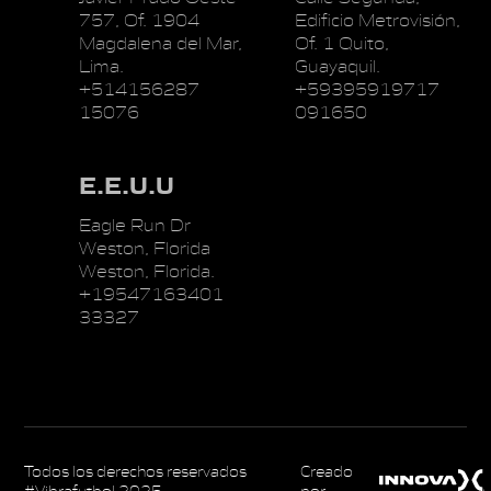
757, Of. 1904
Edificio Metrovisión,
Magdalena del Mar,
Of. 1 Quito,
Lima.
Guayaquil.
+514156287
+59395919717
15076
091650
E.E.U.U
Eagle Run Dr
Weston, Florida
Weston, Florida.
+19547163401
33327
Todos los derechos reservados
Creado
#Vibrafutbol 2025
por