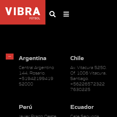
Argentina
Chile
Central Argentino
Av. Vitacura 5250.
144, Rosario.
Of. 1006 Vitacura,
+51942199419
Santiago.
S2000
+56226572322
7630225
Perú
Ecuador
Javier Prado Oeste
Calle Segunda,