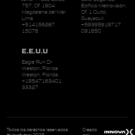
757, Of. 1904
Edificio Metrovisión,
Magdalena del Mar,
Of. 1 Quito,
Lima.
Guayaquil.
+514156287
+59395919717
15076
091650
E.E.U.U
Eagle Run Dr
Weston, Florida
Weston, Florida.
+19547163401
33327
Todos los derechos reservados
Creado
#Vibrafutbol 2025
por