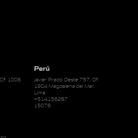
Perú
 Of. 1006
Javier Prado Oeste 757, Of.
1904 Magdalena del Mar,
Lima.
+514156287
15076
on,