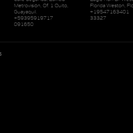
Metrovisión, Of. 1 Quito,
Florida Weston, Flo
Guayaquil.
+19547163401
+59395919717
33327
091650
5