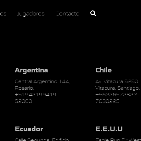
os
Jugadores
Contacto
Argentina
Chile
Central Argentino 144,
Av. Vitacura 5250.
Rosario.
Vitacura, Santiago.
+51942199419
+56226572322
S2000
7630225
Ecuador
E.E.U.U
Calle Segunda, Edificio
Eagle Run Dr West