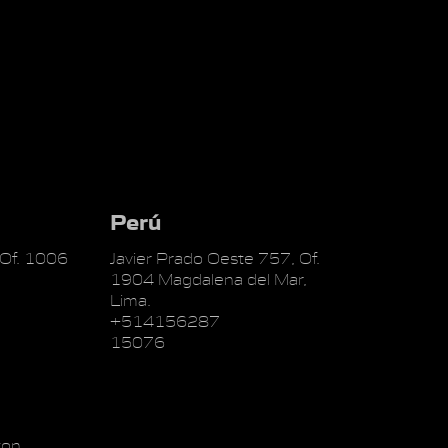
Perú
 Of. 1006
Javier Prado Oeste 757, Of.
1904 Magdalena del Mar,
Lima.
+514156287
15076
on,