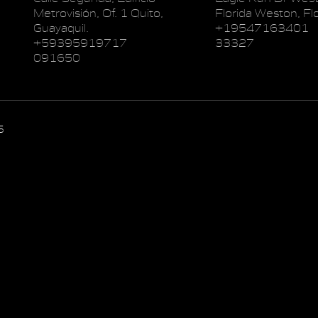
Metrovisión, Of. 1 Quito,
Florida Weston, Flo
Guayaquil.
+19547163401
+59395919717
33327
091650
5