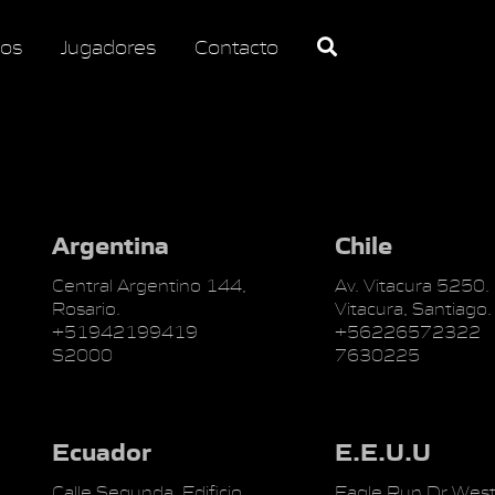
os
Jugadores
Contacto
Argentina
Chile
Central Argentino 144,
Av. Vitacura 5250.
Rosario.
Vitacura, Santiago.
+51942199419
+56226572322
S2000
7630225
Ecuador
E.E.U.U
Calle Segunda, Edificio
Eagle Run Dr West