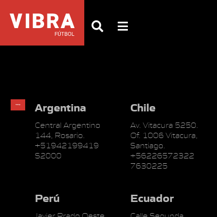
Argentina
Chile
Central Argentino
Av. Vitacura 5250.
144, Rosario.
Of. 1006 Vitacura,
+51942199419
Santiago.
S2000
+56226572322
7630225
Perú
Ecuador
Javier Prado Oeste
Calle Segunda,