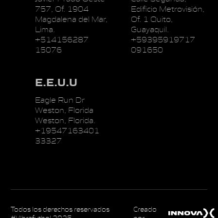
757, Of. 1904
Edificio Metrovisión,
Magdalena del Mar,
Of. 1 Quito,
Lima.
Guayaquil.
+514156287
+59395919717
15076
091650
E.E.U.U
Eagle Run Dr
Weston, Florida
Weston, Florida.
+19547163401
33327
Todos los derechos reservados
Creado
#Vibrafutbol 2025
por