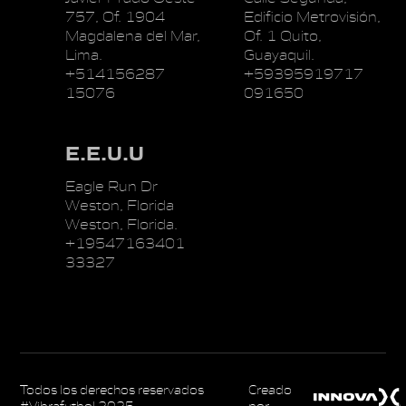
757, Of. 1904
Edificio Metrovisión,
Magdalena del Mar,
Of. 1 Quito,
Lima.
Guayaquil.
+514156287
+59395919717
15076
091650
E.E.U.U
Eagle Run Dr
Weston, Florida
Weston, Florida.
+19547163401
33327
Todos los derechos reservados
Creado
#Vibrafutbol 2025
por