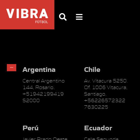
Argentina
Chile
Central Argentino
Av. Vitacura 5250.
144, Rosario.
Of. 1006 Vitacura,
+51942199419
Santiago.
S2000
+56226572322
7630225
Perú
Ecuador
Javier Prado Oeste
Calle Segunda,