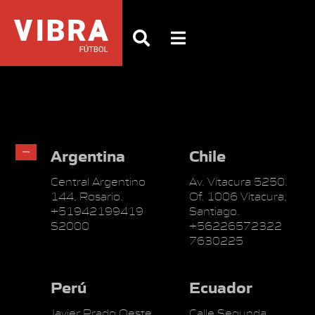
Argentina
Chile
Central Argentino
Av. Vitacura 5250.
144, Rosario.
Of. 1006 Vitacura,
+51942199419
Santiago.
S2000
+56226572322
7630225
Perú
Ecuador
Javier Prado Oeste
Calle Segunda,