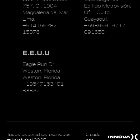
757, Of. 1904
Edificio Metrovisión,
Magdalena del Mar,
Of. 1 Quito,
Lima.
Guayaquil.
+514156287
+59395919717
15076
091650
E.E.U.U
Eagle Run Dr
Weston, Florida
Weston, Florida.
+19547163401
33327
Todos los derechos reservados
Creado
#Vibrafutbol 2025
por