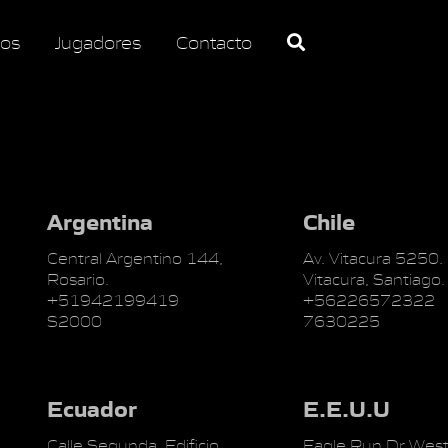
os
Jugadores
Contacto
Argentina
Chile
Central Argentino 144,
Av. Vitacura 5250.
Rosario.
Vitacura, Santiago.
+51942199419
+56226572322
S2000
7630225
Ecuador
E.E.U.U
Calle Segunda, Edificio
Eagle Run Dr West