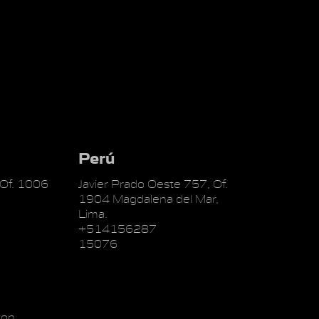
Perú
 Of. 1006
Javier Prado Oeste 757, Of.
1904 Magdalena del Mar,
Lima.
+514156287
15076
on,