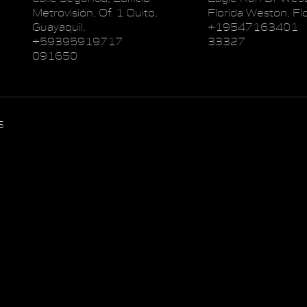
Metrovisión, Of. 1 Quito,
Florida Weston, Flo
Guayaquil.
+19547163401
+59395919717
33327
091650
5