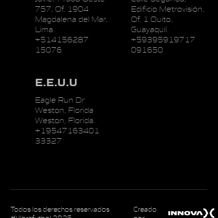
757, Of. 1904
Edificio Metrovisión,
Magdalena del Mar,
Of. 1 Quito,
Lima.
Guayaquil.
+514156287
+59395919717
15076
091650
E.E.U.U
Eagle Run Dr
Weston, Florida
Weston, Florida.
+19547163401
33327
Todos los derechos reservados
Creado
#Vibrafutbol 2025
por