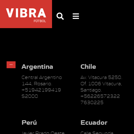
Argentina
Chile
Central Argentino
Av. Vitacura 5250.
144, Rosario.
Of. 1006 Vitacura,
+51942199419
Santiago.
S2000
+56226572322
7630225
Perú
Ecuador
Javier Prado Oeste
Calle Segunda,