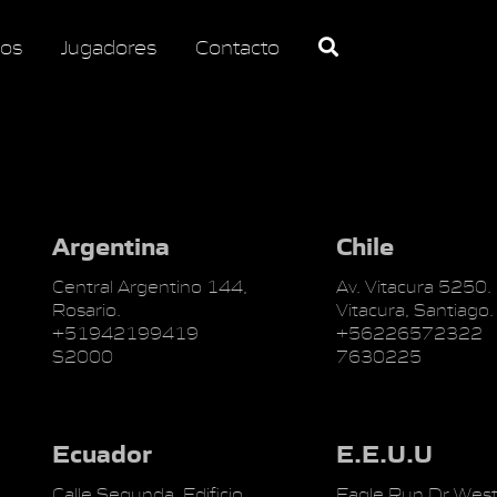
os
Jugadores
Contacto
Argentina
Chile
Central Argentino 144,
Av. Vitacura 5250.
Rosario.
Vitacura, Santiago.
+51942199419
+56226572322
S2000
7630225
Ecuador
E.E.U.U
Calle Segunda, Edificio
Eagle Run Dr West