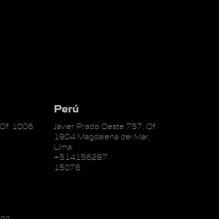
Perú
 Of. 1006
Javier Prado Oeste 757, Of.
1904 Magdalena del Mar,
Lima.
+514156287
15076
on,