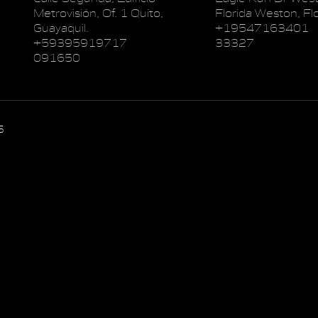
Metrovisión, Of. 1 Quito,
Florida Weston, Flo
Guayaquil.
+19547163401
+59395919717
33327
091650
5