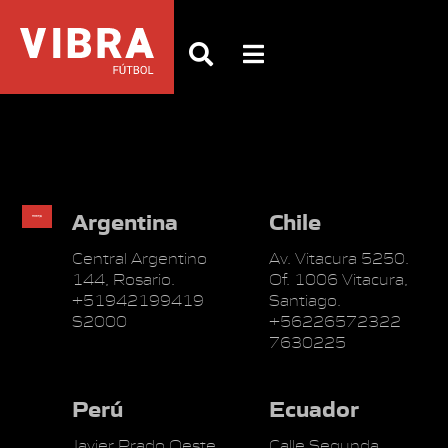
Argentina
Chile
Central Argentino
Av. Vitacura 5250.
144, Rosario.
Of. 1006 Vitacura,
+51942199419
Santiago.
S2000
+56226572322
7630225
Perú
Ecuador
Javier Prado Oeste
Calle Segunda,