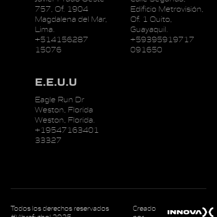
757, Of. 1904
Edificio Metrovisión,
Magdalena del Mar,
Of. 1 Quito,
Lima.
Guayaquil.
+514156287
+59395919717
15076
091650
E.E.U.U
Eagle Run Dr
Weston, Florida
Weston, Florida.
+19547163401
33327
Todos los derechos reservados
Creado
#Vibrafutbol 2025
por