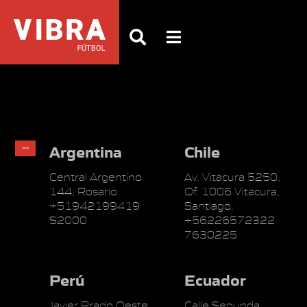
Argentina
Chile
Central Argentino
Av. Vitacura 5250.
144, Rosario.
Of. 1006 Vitacura,
+51942199419
Santiago.
S2000
+56226572322
7630225
Perú
Ecuador
Javier Prado Oeste
Calle Segunda,