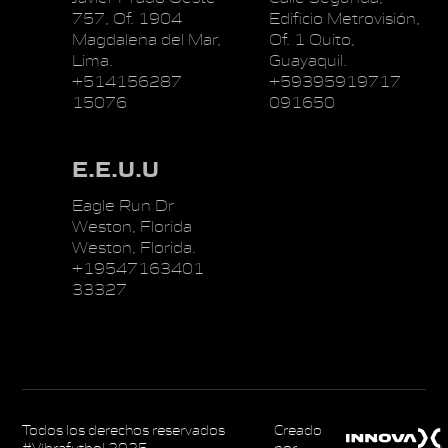
757, Of. 1904
Edificio Metrovisión,
Magdalena del Mar,
Of. 1 Quito,
Lima.
Guayaquil.
+514156287
+59395919717
15076
091650
E.E.U.U
Eagle Run Dr
Weston, Florida
Weston, Florida.
+19547163401
33327
Todos los derechos reservados
Creado
#Vibrafutbol 2025
por