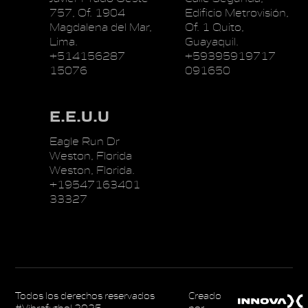
757, Of. 1904
Edificio Metrovisión,
Magdalena del Mar,
Of. 1 Quito,
Lima.
Guayaquil.
+514156287
+59395919717
15076
091650
E.E.U.U
Eagle Run Dr
Weston, Florida
Weston, Florida.
+19547163401
33327
Todos los derechos reservados
Creado
#Vibrafutbol 2025
por