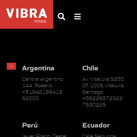
Argentina
Chile
Central Argentino
Av. Vitacura 5250.
144, Rosario.
Of. 1006 Vitacura,
+51942199419
Santiago.
S2000
+56226572322
7630225
Perú
Ecuador
Javier Prado Oeste
Calle Segunda,