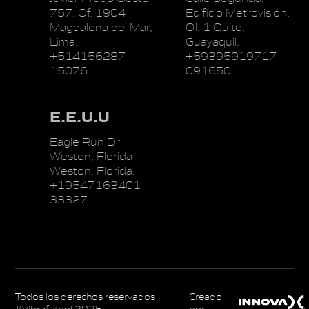
757, Of. 1904
Edificio Metrovisión,
Magdalena del Mar,
Of. 1 Quito,
Lima.
Guayaquil.
+514156287
+59395919717
15076
091650
E.E.U.U
Eagle Run Dr
Weston, Florida
Weston, Florida.
+19547163401
33327
Todos los derechos reservados
Creado
#Vibrafutbol 2025
por