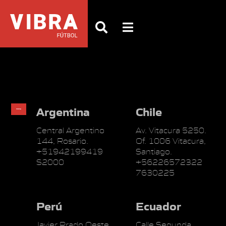
Argentina
Chile
Central Argentino
Av. Vitacura 5250.
144, Rosario.
Of. 1006 Vitacura,
+51942199419
Santiago.
S2000
+56226572322
7630225
Perú
Ecuador
Javier Prado Oeste
Calle Segunda,