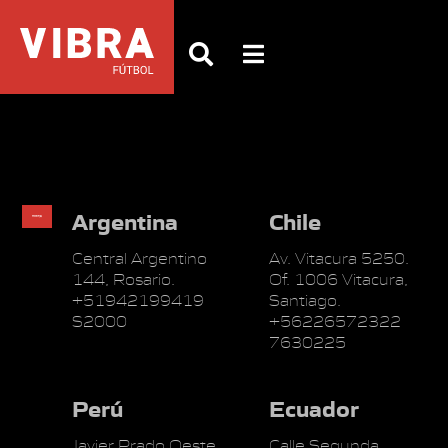
Argentina
Chile
Central Argentino
Av. Vitacura 5250.
144, Rosario.
Of. 1006 Vitacura,
+51942199419
Santiago.
S2000
+56226572322
7630225
Perú
Ecuador
Javier Prado Oeste
Calle Segunda,