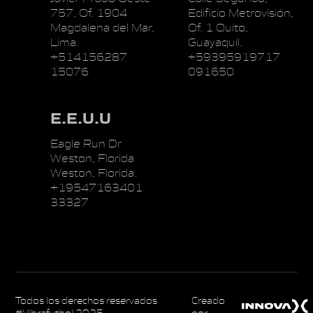
757, Of. 1904
Edificio Metrovisión,
Magdalena del Mar,
Of. 1 Quito,
Lima.
Guayaquil.
+514156287
+59395919717
15076
091650
E.E.U.U
Eagle Run Dr
Weston, Florida
Weston, Florida.
+19547163401
33327
Todos los derechos reservados
Creado
#Vibrafutbol 2025
por