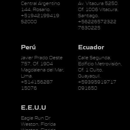
Central Argentino
Av. Vitacura 5250.
144, Rosario.
Of. 1006 Vitacura,
+51942199419
Santiago.
S2000
+56226572322
7630225
Perú
Ecuador
Javier Prado Oeste
Calle Segunda,
757, Of. 1904
Edificio Metrovisión,
Magdalena del Mar,
Of. 1 Quito,
Lima.
Guayaquil.
+514156287
+59395919717
15076
091650
E.E.U.U
Eagle Run Dr
Weston, Florida
Weston, Florida.