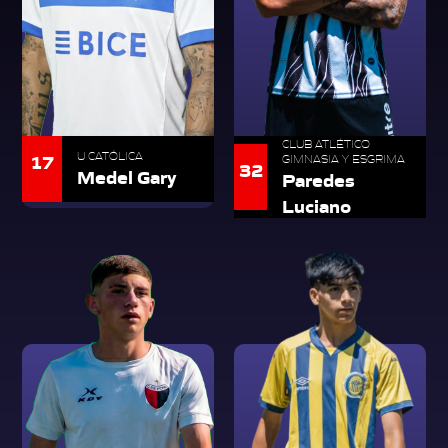
CLUB ATLÉTICO
17
U CATÓLICA
GIMNASIA Y ESGRIMA
32
Medel Gary
Paredes
Luciano