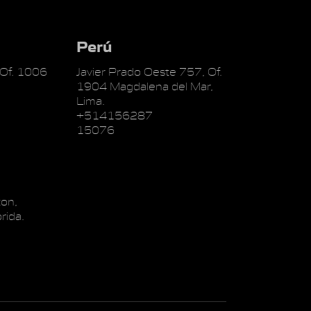
Perú
 Of. 1006
Javier Prado Oeste 757, Of.
1904 Magdalena del Mar,
Lima.
+514156287
15076
on,
rida.