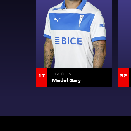
17
32
U CATÓLICA
Medel Gary