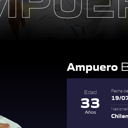
Ampuero
B
Fecha de
Edad
33
19/0
Nacional
Años
Chile