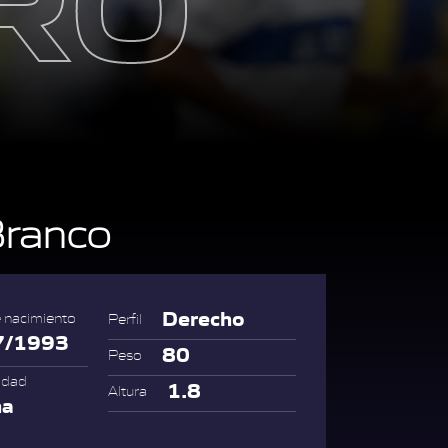
ranco
Derecho
 nacimiento
Perfil
7/1993
80
Peso
idad
1.8
Altura
na