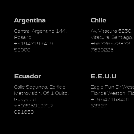
Argentina
Chile
Central Argentino 144,
Av. Vitacura 5250.
Rosario.
Vitacura, Santiago.
+51942199419
+56226572322
S2000
7630225
Ecuador
E.E.U.U
Calle Segunda, Edificio
Eagle Run Dr West
Metrovisión, Of. 1 Quito,
Florida Weston, Flo
Guayaquil.
+19547163401
+59395919717
33327
091650