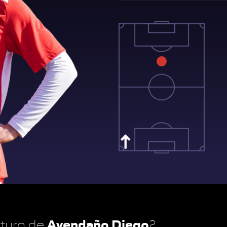
Avendaño Diego
futuro de
?