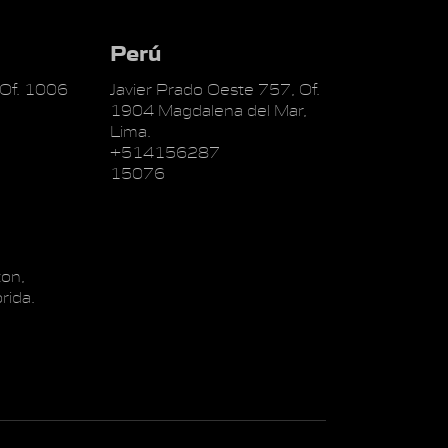
Perú
 Of. 1006
Javier Prado Oeste 757, Of.
1904 Magdalena del Mar,
Lima.
+514156287
15076
on,
rida.