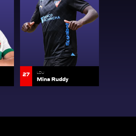
27
LDU
Mina Ruddy