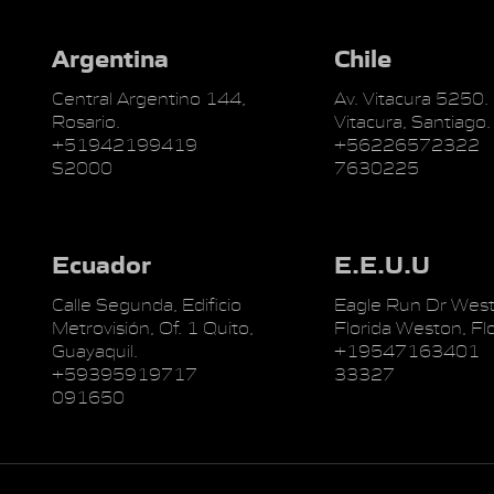
Argentina
Chile
Central Argentino 144,
Av. Vitacura 5250.
Rosario.
Vitacura, Santiago.
+51942199419
+56226572322
S2000
7630225
Ecuador
E.E.U.U
Calle Segunda, Edificio
Eagle Run Dr West
Metrovisión, Of. 1 Quito,
Florida Weston, Flo
Guayaquil.
+19547163401
+59395919717
33327
091650