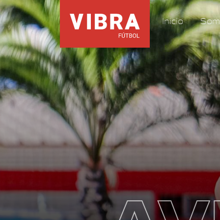
Inicio
Som
AV