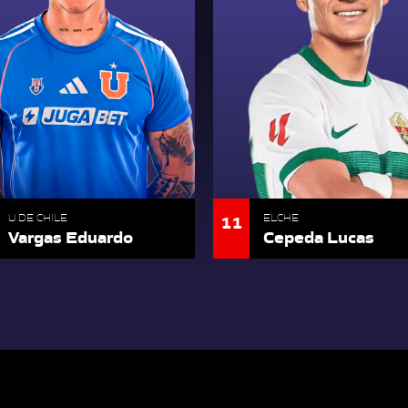
11
U DE CHILE
ELCHE
Vargas Eduardo
Cepeda Lucas