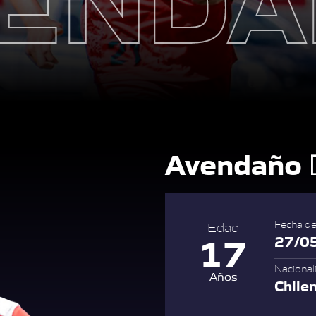
Avendaño
Fecha de
Edad
17
27/0
Nacional
Años
Chile