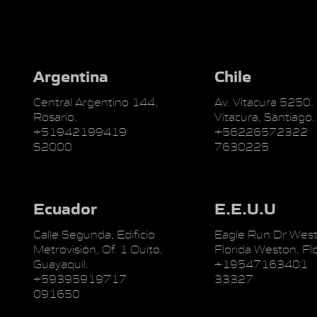
Argentina
Chile
Central Argentino 144,
Av. Vitacura 5250.
Rosario.
Vitacura, Santiago.
+51942199419
+56226572322
S2000
7630225
Ecuador
E.E.U.U
Calle Segunda, Edificio
Eagle Run Dr West
Metrovisión, Of. 1 Quito,
Florida Weston, Flo
Guayaquil.
+19547163401
+59395919717
33327
091650