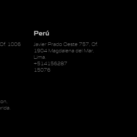
Perú
 Of. 1006
Javier Prado Oeste 757, Of.
1904 Magdalena del Mar,
Lima.
+514156287
15076
on,
rida.