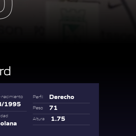
rd
Derecho
 nacimiento
Perfil
8/1995
71
Peso
idad
1.75
Altura
olana