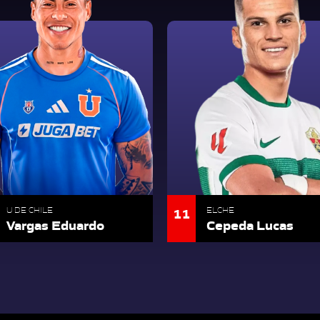
11
U DE CHILE
ELCHE
Vargas Eduardo
Cepeda Lucas