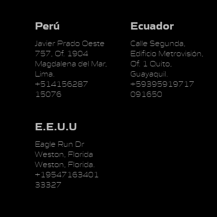
Perú
Ecuador
Javier Prado Oeste
Calle Segunda,
757, Of. 1904
Edificio Metrovisión,
Magdalena del Mar,
Of. 1 Quito,
Lima.
Guayaquil.
+514156287
+59395919717
15076
091650
E.E.U.U
Eagle Run Dr
Weston, Florida
Weston, Florida.
+19547163401
33327