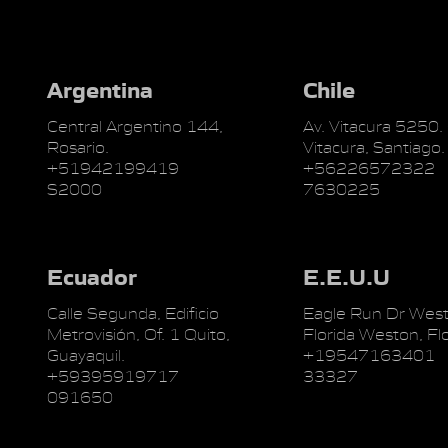
Argentina
Chile
Central Argentino 144,
Av. Vitacura 5250.
Rosario.
Vitacura, Santiago.
+51942199419
+56226572322
S2000
7630225
Ecuador
E.E.U.U
Calle Segunda, Edificio
Eagle Run Dr West
Metrovisión, Of. 1 Quito,
Florida Weston, Flo
Guayaquil.
+19547163401
+59395919717
33327
091650