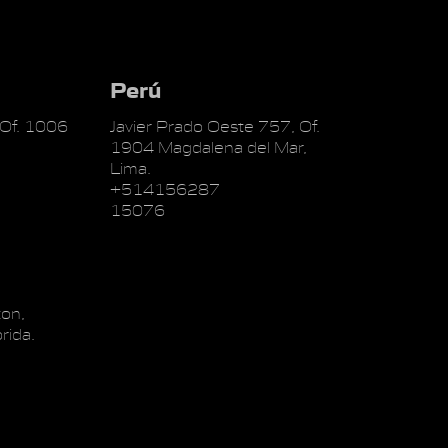
Perú
 Of. 1006
Javier Prado Oeste 757, Of.
1904 Magdalena del Mar,
Lima.
+514156287
15076
on,
rida.