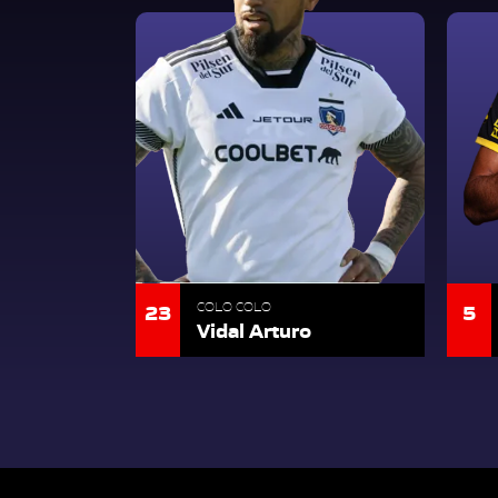
23
5
COLO COLO
Vidal Arturo