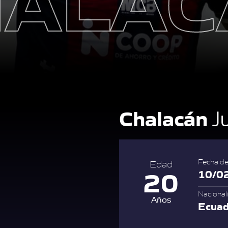
Chalacán
J
Fecha de
Edad
20
10/0
Nacional
Años
Ecua