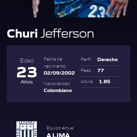
Churi
Jefferson
Derecho
Fecha de
Perfil
Edad
23
nacimiento
77
Peso
02/09/2002
1.85
Años
Altura
Nacionalidad
Colombiano
Equipo actual
A LIMA