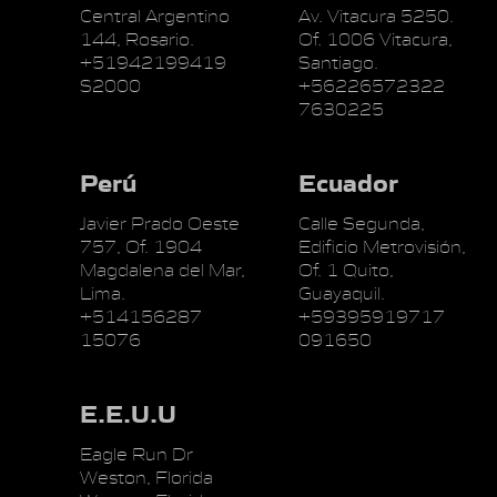
Central Argentino
Av. Vitacura 5250.
144, Rosario.
Of. 1006 Vitacura,
+51942199419
Santiago.
S2000
+56226572322
7630225
Perú
Ecuador
Javier Prado Oeste
Calle Segunda,
757, Of. 1904
Edificio Metrovisión,
Magdalena del Mar,
Of. 1 Quito,
Lima.
Guayaquil.
+514156287
+59395919717
15076
091650
E.E.U.U
Eagle Run Dr
Weston, Florida