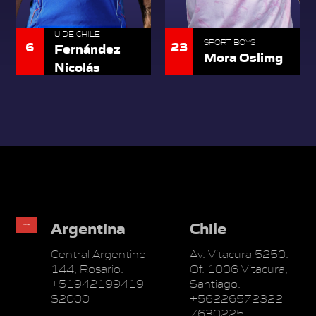
U DE CHILE
23
6
SPORT BOYS
Fernández
Mora Oslimg
Nicolás
Argentina
Chile
Central Argentino
Av. Vitacura 5250.
144, Rosario.
Of. 1006 Vitacura,
+51942199419
Santiago.
S2000
+56226572322
7630225