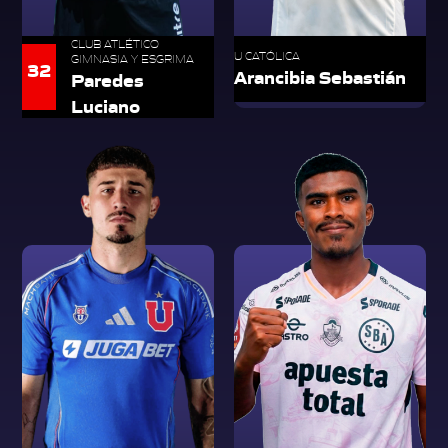
CLUB ATLÉTICO
U CATÓLICA
GIMNASIA Y ESGRIMA
32
Arancibia Sebastián
Paredes
Luciano