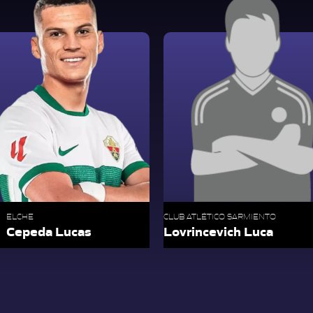
ELCHE
CLUB ATLÉTICO SARMIENTO
Cepeda Lucas
Lovrincevich Luca