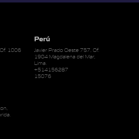
Perú
 Of. 1006
Javier Prado Oeste 757, Of.
1904 Magdalena del Mar,
Lima.
+514156287
15076
on,
rida.