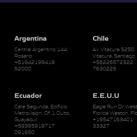
Argentina
Chile
Central Argentino 144,
Av. Vitacura 5250.
Rosario.
Vitacura, Santiago.
+51942199419
+56226572322
S2000
7630225
Ecuador
E.E.U.U
Calle Segunda, Edificio
Eagle Run Dr West
Metrovisión, Of. 1 Quito,
Florida Weston, Flo
Guayaquil.
+19547163401
+59395919717
33327
091650