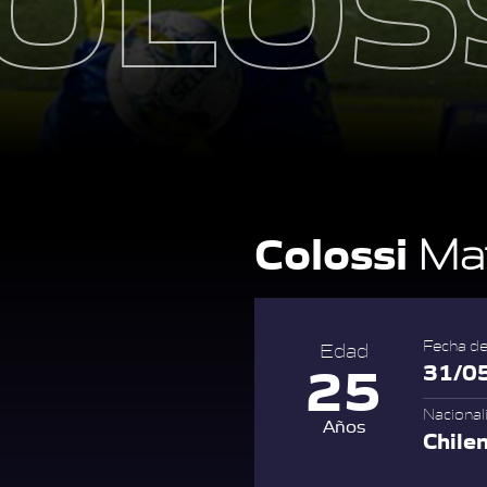
Colossi
Mat
Fecha de
Edad
25
31/0
Nacional
Años
Chile