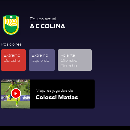
Equipo actual
A C COLINA
Posiciones
Extremo
Extremo
Volante
Derecho
Izquierdo
Ofensivo
Derecho
Mejores jugadas de
Colossi Matías