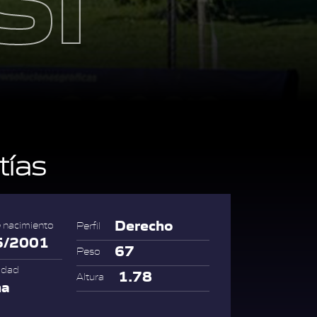
ías
Derecho
 nacimiento
Perfil
5/2001
67
Peso
idad
1.78
Altura
na