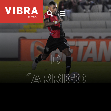
D
´ARRIGO