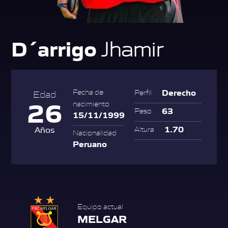
D´arrigo
Jhamir
Derecho
Fecha de
Perfil
Edad
26
nacimiento
63
Peso
15/11/1999
1.70
Años
Altura
Nacionalidad
Peruano
Equipo actual
MELGAR