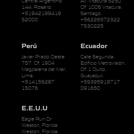
Central Argentino
Av. Vitacura 5250.
144, Rosario.
Of. 1006 Vitacura,
+51942199419
Santiago.
S2000
+56226572322
7630225
Perú
Ecuador
Javier Prado Oeste
Calle Segunda,
757, Of. 1904
Edificio Metrovisión,
Magdalena del Mar,
Of. 1 Quito,
Lima.
Guayaquil.
+514156287
+59395919717
15076
091650
E.E.U.U
Eagle Run Dr
Weston, Florida
Weston, Florida.