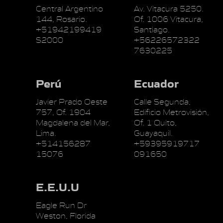
Central Argentino
Av. Vitacura 5250.
144, Rosario.
Of. 1006 Vitacura,
+51942199419
Santiago.
S2000
+56226572322
7630225
Perú
Ecuador
Javier Prado Oeste
Calle Segunda,
757, Of. 1904
Edificio Metrovisión,
Magdalena del Mar,
Of. 1 Quito,
Lima.
Guayaquil.
+514156287
+59395919717
15076
091650
E.E.U.U
Eagle Run Dr
Weston, Florida