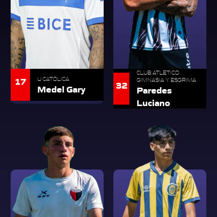
CLUB ATLÉTICO
17
U CATÓLICA
GIMNASIA Y ESGRIMA
32
Medel Gary
Paredes
Luciano