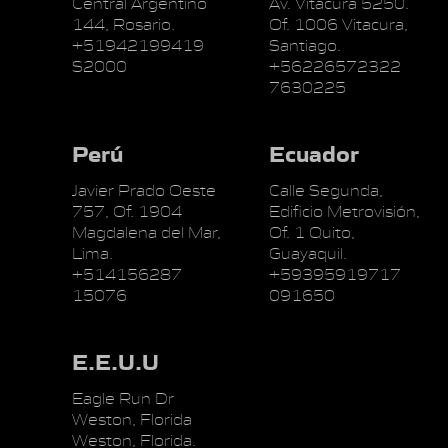
Central Argentino
Av. Vitacura 5250.
144, Rosario.
Of. 1006 Vitacura,
+51942199419
Santiago.
S2000
+56226572322
7630225
Perú
Ecuador
Javier Prado Oeste
Calle Segunda,
757, Of. 1904
Edificio Metrovisión,
Magdalena del Mar,
Of. 1 Quito,
Lima.
Guayaquil.
+514156287
+59395919717
15076
091650
E.E.U.U
Eagle Run Dr
Weston, Florida
Weston, Florida.