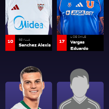
U DE CHILE
10
SEVILLA
17
Vargas
Sanchez Alexis
Eduardo