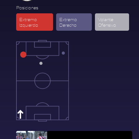
Posiciones
Extremo
Extremo
Volante
Izquierdo
Derecho
Ofensivo