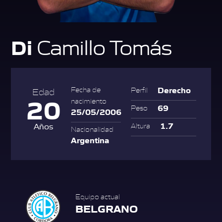
Di
Camillo Tomás
Derecho
Fecha de
Perfil
Edad
20
nacimiento
69
Peso
25/05/2006
1.7
Años
Altura
Nacionalidad
Argentina
Equipo actual
BELGRANO