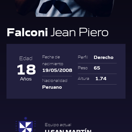
Falconi
Jean Piero
Derecho
Fecha de
Perfil
Edad
18
nacimiento
65
Peso
19/05/2008
1.74
Años
Altura
Nacionalidad
Peruano
Equipo actual
U SAN MARTÍN