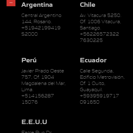
Argentina
Chile
Central Argentino
Av. Vitacura 5250.
144, Rosario.
Of. 1006 Vitacura,
+51942199419
Santiago.
S2000
+56226572322
7630225
Perú
Ecuador
Javier Prado Oeste
Calle Segunda,
757, Of. 1904
Edificio Metrovisión,
Magdalena del Mar,
Of. 1 Quito,
Lima.
Guayaquil.
+514156287
+59395919717
15076
091650
E.E.U.U
Eagle Run Dr