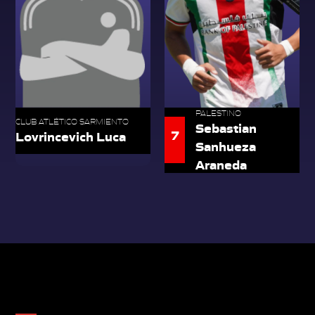
PALESTINO
CLUB ATLÉTICO SARMIENTO
Sebastian
7
Lovrincevich Luca
Sanhueza
Araneda