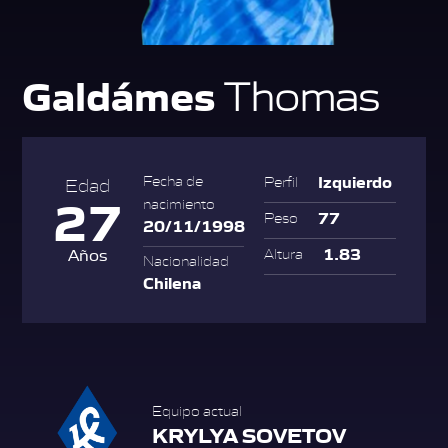
Galdámes
Thomas
Izquierdo
Fecha de
Perfil
Edad
27
nacimiento
77
Peso
20/11/1998
1.83
Años
Altura
Nacionalidad
Chilena
Equipo actual
KRYLYA SOVETOV