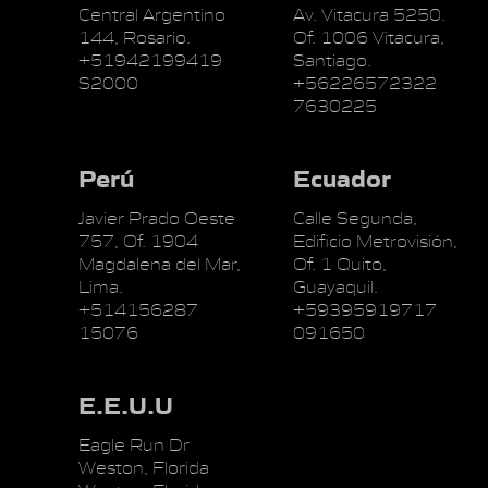
Central Argentino
Av. Vitacura 5250.
144, Rosario.
Of. 1006 Vitacura,
+51942199419
Santiago.
S2000
+56226572322
7630225
Perú
Ecuador
Javier Prado Oeste
Calle Segunda,
757, Of. 1904
Edificio Metrovisión,
Magdalena del Mar,
Of. 1 Quito,
Lima.
Guayaquil.
+514156287
+59395919717
15076
091650
E.E.U.U
Eagle Run Dr
Weston, Florida