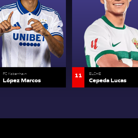
11
FC København
ELCHE
López Marcos
Cepeda Lucas