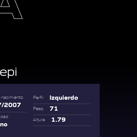
epi
Izquierdo
 nacimiento
Perfil
7/2007
71
Peso
idad
1.79
Altura
ano