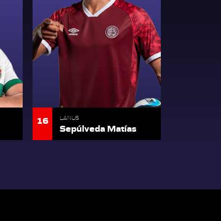
16
LANUS
Sepúlveda Matías