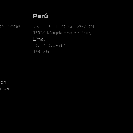
Perú
 Of. 1006
Javier Prado Oeste 757, Of.
1904 Magdalena del Mar,
Lima.
+514156287
15076
on,
rida.