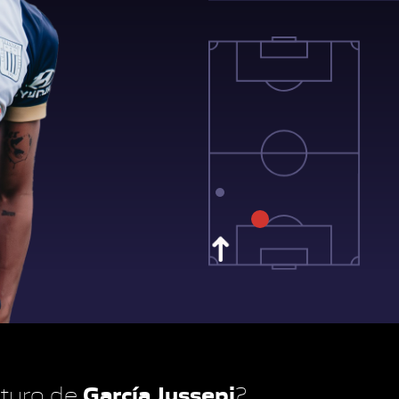
García Jussepi
futuro de
?