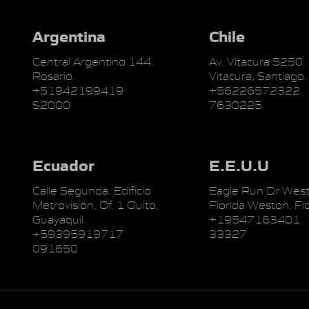
Argentina
Chile
Central Argentino 144,
Av. Vitacura 5250.
Rosario.
Vitacura, Santiago.
+51942199419
+56226572322
S2000
7630225
Ecuador
E.E.U.U
Calle Segunda, Edificio
Eagle Run Dr West
Metrovisión, Of. 1 Quito,
Florida Weston, Flo
Guayaquil.
+19547163401
+59395919717
33327
091650