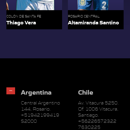
COLÓN DE SANTA FE
ROSARIO CENTRAL
Thiago Vera
Altamiranda Santino
Argentina
Chile
Central Argentino
Av. Vitacura 5250.
144, Rosario.
Of. 1006 Vitacura,
+51942199419
Santiago.
S2000
+56226572322
7630225