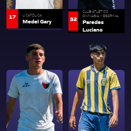
CLUB ATLÉTICO
17
U CATÓLICA
GIMNASIA Y ESGRIMA
32
Medel Gary
Paredes
Luciano