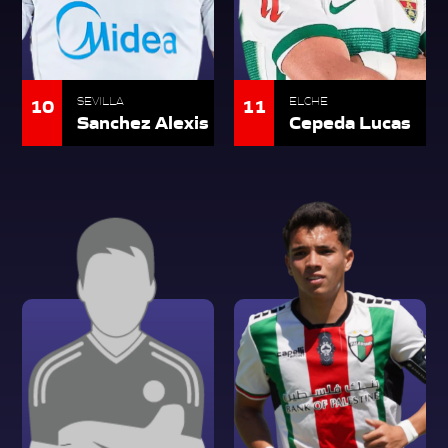
10
11
SEVILLA
ELCHE
Sanchez Alexis
Cepeda Lucas