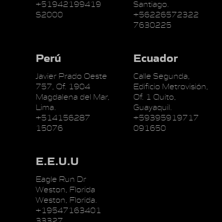
+51942199419
Santiago.
S2000
+56226572322
7630225
Perú
Ecuador
Javier Prado Oeste
Calle Segunda,
757, Of. 1904
Edificio Metrovisión,
Magdalena del Mar,
Of. 1 Quito,
Lima.
Guayaquil.
+514156287
+59395919717
15076
091650
E.E.U.U
Eagle Run Dr
Weston, Florida
Weston, Florida.
+19547163401
33327