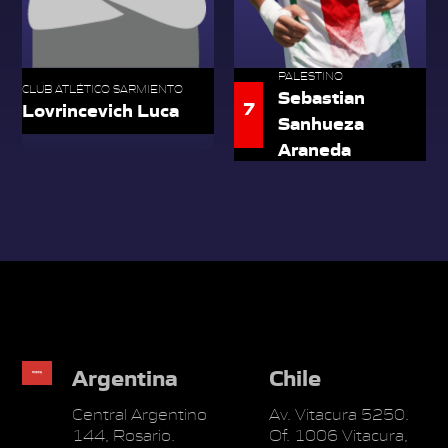
PALESTINO
CLUB ATLÉTICO SARMIENTO
Sebastian
7
Lovrincevich Luca
Sanhueza
Araneda
Argentina
Chile
Central Argentino
Av. Vitacura 5250.
144, Rosario.
Of. 1006 Vitacura,