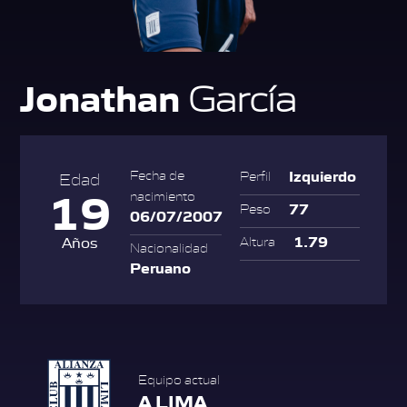
Jonathan
García
Izquierdo
Fecha de
Perfil
Edad
19
nacimiento
77
Peso
06/07/2007
1.79
Años
Altura
Nacionalidad
Peruano
Equipo actual
A LIMA