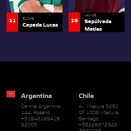
LANUS
11
ELCHE
16
Sepúlveda
Cepeda Lucas
Matías
Argentina
Chile
Central Argentino
Av. Vitacura 5250.
144, Rosario.
Of. 1006 Vitacura,
+51942199419
Santiago.
S2000
+56226572322
7630225