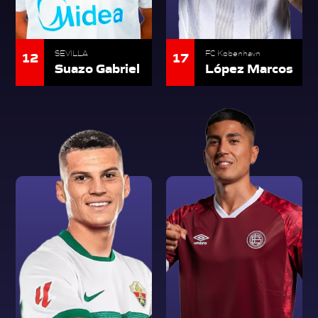
12
17
SEVILLA
FC København
Suazo Gabriel
López Marcos