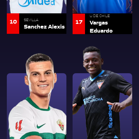
U DE CHILE
10
SEVILLA
17
Vargas
Sanchez Alexis
Eduardo