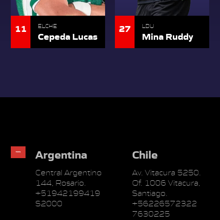
11
27
ELCHE
LDU
Cepeda Lucas
Mina Ruddy
Argentina
Chile
Central Argentino
Av. Vitacura 5250.
144, Rosario.
Of. 1006 Vitacura,
+51942199419
Santiago.
S2000
+56226572322
7630225