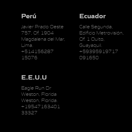
Perú
Ecuador
Javier Prado Oeste
Calle Segunda,
757, Of. 1904
Edificio Metrovisión,
Magdalena del Mar,
Of. 1 Quito,
Lima.
Guayaquil.
+514156287
+59395919717
15076
091650
E.E.U.U
Eagle Run Dr
Weston, Florida
Weston, Florida.
+19547163401
33327