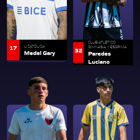
CLUB ATLÉTICO
17
U CATÓLICA
GIMNASIA Y ESGRIMA
32
Medel Gary
Paredes
Luciano