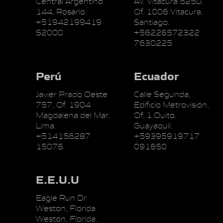
Central Argentino
Av. Vitacura 5250.
144, Rosario.
Of. 1006 Vitacura,
+51942199419
Santiago.
S2000
+56226572322
7630225
Perú
Ecuador
Javier Prado Oeste
Calle Segunda,
757, Of. 1904
Edificio Metrovisión,
Magdalena del Mar,
Of. 1 Quito,
Lima.
Guayaquil.
+514156287
+59395919717
15076
091650
E.E.U.U
Eagle Run Dr
Weston, Florida
Weston, Florida.