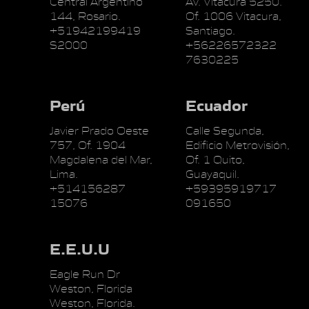
Central Argentino
Av. Vitacura 5250.
144, Rosario.
Of. 1006 Vitacura,
+51942199419
Santiago.
S2000
+56226572322
7630225
Perú
Ecuador
Javier Prado Oeste
Calle Segunda,
757, Of. 1904
Edificio Metrovisión,
Magdalena del Mar,
Of. 1 Quito,
Lima.
Guayaquil.
+514156287
+59395919717
15076
091650
E.E.U.U
Eagle Run Dr
Weston, Florida
Weston, Florida.