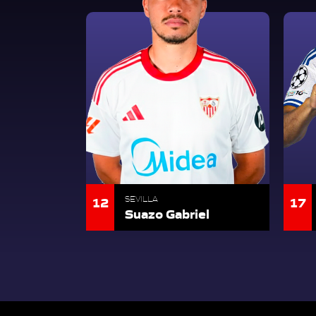
12
17
SEVILLA
Suazo Gabriel