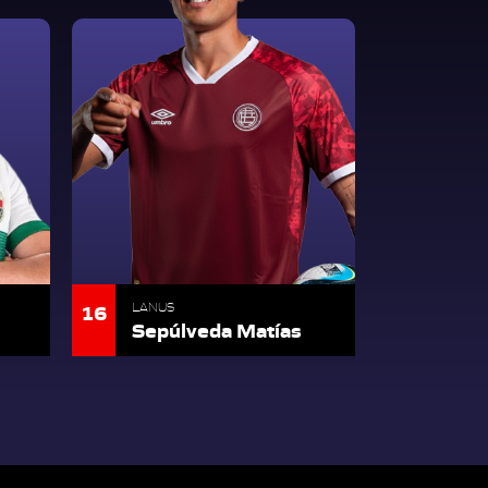
16
LANUS
Sepúlveda Matías