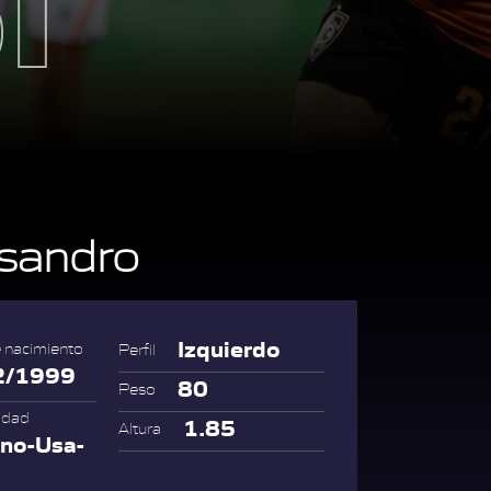
sandro
Izquierdo
 nacimiento
Perfil
2/1999
80
Peso
idad
1.85
Altura
no-Usa-