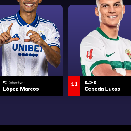
11
FC København
ELCHE
López Marcos
Cepeda Lucas