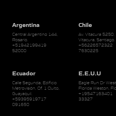
Argentina
Chile
Central Argentino 144,
Av. Vitacura 5250.
Rosario.
Vitacura, Santiago.
+51942199419
+56226572322
S2000
7630225
Ecuador
E.E.U.U
Calle Segunda, Edificio
Eagle Run Dr West
Metrovisión, Of. 1 Quito,
Florida Weston, Flo
Guayaquil.
+19547163401
+59395919717
33327
091650