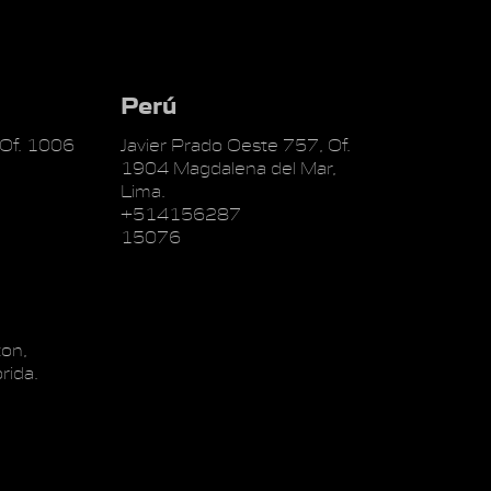
Perú
 Of. 1006
Javier Prado Oeste 757, Of.
1904 Magdalena del Mar,
Lima.
+514156287
15076
on,
rida.