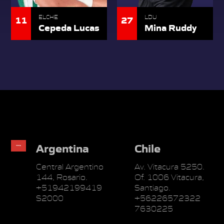
11
27
ELCHE
LDU
Cepeda Lucas
Mina Ruddy
Argentina
Chile
Central Argentino
Av. Vitacura 5250.
144, Rosario.
Of. 1006 Vitacura,
+51942199419
Santiago.
S2000
+56226572322
7630225