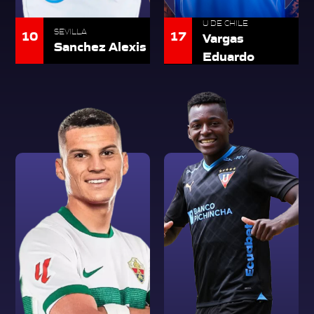
U DE CHILE
10
SEVILLA
17
Vargas
Sanchez Alexis
Eduardo