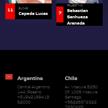
PALESTINO
11
ELCHE
Sebastian
7
Cepeda Lucas
Sanhueza
Araneda
Argentina
Chile
Central Argentino
Av. Vitacura 5250.
144, Rosario.
Of. 1006 Vitacura,
+51942199419
Santiago.
S2000
+56226572322
7630225