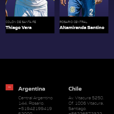
COLÓN DE SANTA FE
ROSARIO CENTRAL
Thiago Vera
Altamiranda Santino
Argentina
Chile
Central Argentino
Av. Vitacura 5250.
144, Rosario.
Of. 1006 Vitacura,
+51942199419
Santiago.
S2000
+56226572322