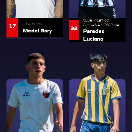
CLUB ATLÉTICO
17
U CATÓLICA
GIMNASIA Y ESGRIMA
32
Medel Gary
Paredes
Luciano