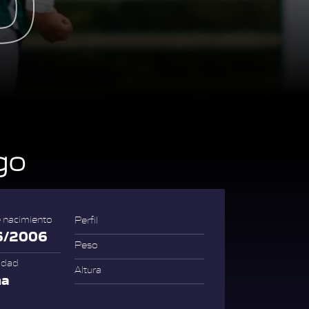
go
 nacimiento
Perfil
6/2006
Peso
idad
Altura
na