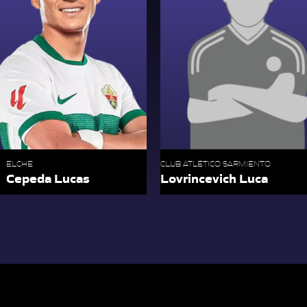
ELCHE
CLUB ATLÉTICO SARMIENTO
Cepeda Lucas
Lovrincevich Luca