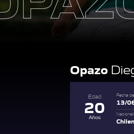
Opazo
Die
Fecha de
Edad
20
13/0
Nacional
Años
Chile