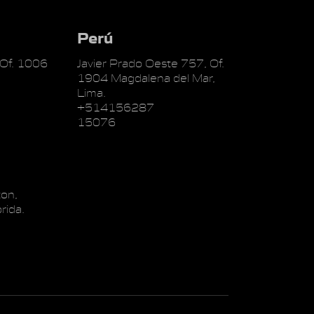
Perú
 Of. 1006
Javier Prado Oeste 757, Of.
1904 Magdalena del Mar,
Lima.
+514156287
15076
on,
rida.