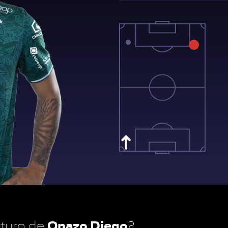
Opazo Diego
futuro de
?