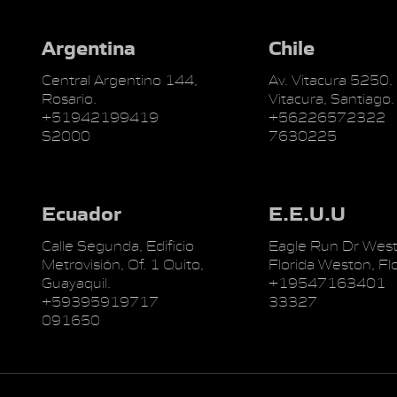
Argentina
Chile
Central Argentino 144,
Av. Vitacura 5250.
Rosario.
Vitacura, Santiago.
+51942199419
+56226572322
S2000
7630225
Ecuador
E.E.U.U
Calle Segunda, Edificio
Eagle Run Dr West
Metrovisión, Of. 1 Quito,
Florida Weston, Flo
Guayaquil.
+19547163401
+59395919717
33327
091650