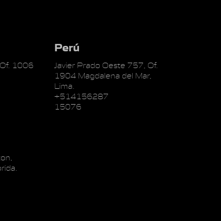
Perú
 Of. 1006
Javier Prado Oeste 757, Of.
1904 Magdalena del Mar,
Lima.
+514156287
15076
on,
rida.