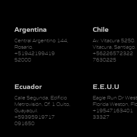
Argentina
Chile
Central Argentino 144,
Av. Vitacura 5250.
Rosario.
Vitacura, Santiago.
+51942199419
+56226572322
S2000
7630225
Ecuador
E.E.U.U
Calle Segunda, Edificio
Eagle Run Dr West
Metrovisión, Of. 1 Quito,
Florida Weston, Flo
Guayaquil.
+19547163401
+59395919717
33327
091650