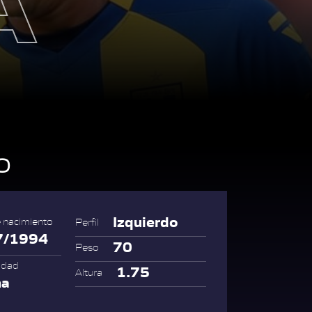
o
Izquierdo
 nacimiento
Perfil
7/1994
70
Peso
idad
1.75
Altura
na