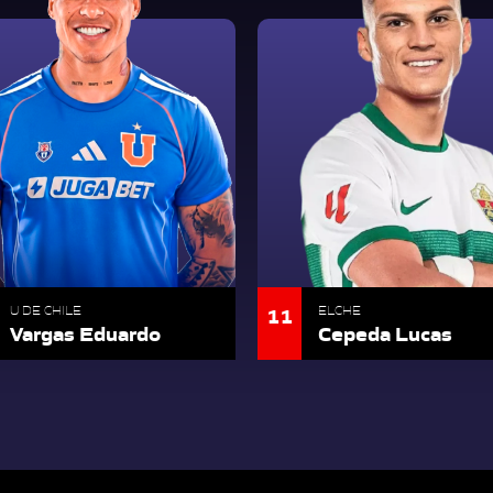
11
U DE CHILE
ELCHE
Vargas Eduardo
Cepeda Lucas