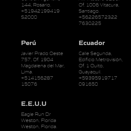
144, Rosario.
Of. 1006 Vitacura,
+51942199419
Santiago.
S2000
+56226572322
7630225
Perú
Ecuador
Javier Prado Oeste
Calle Segunda,
757, Of. 1904
Edificio Metrovisión,
Magdalena del Mar,
Of. 1 Quito,
Lima.
Guayaquil.
+514156287
+59395919717
15076
091650
E.E.U.U
Eagle Run Dr
Weston, Florida
Weston, Florida.