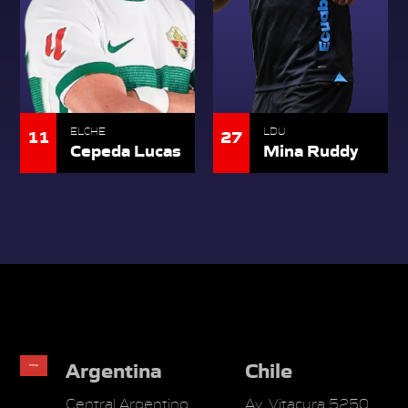
11
27
ELCHE
LDU
Cepeda Lucas
Mina Ruddy
Argentina
Chile
Central Argentino
Av. Vitacura 5250.