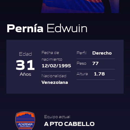
Pernía
Edwuin
Derecho
Fecha de
Perfil
Edad
31
nacimiento
77
Peso
12/02/1995
1.78
Años
Altura
Nacionalidad
Venezolana
Equipo actual
A PTO CABELLO