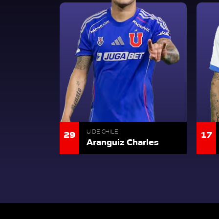
29
17
U DE CHILE
Aranguiz Charles