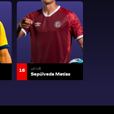
16
LANUS
Sepúlveda Matías