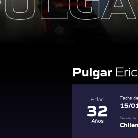
Pulgar
Eric
Fecha de
Edad
32
15/0
Nacional
Años
Chile