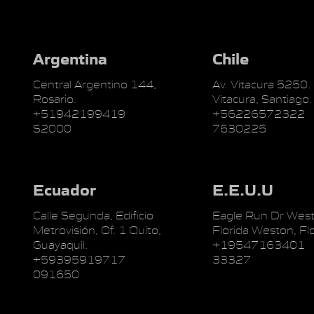
Argentina
Chile
Central Argentino 144,
Av. Vitacura 5250.
Rosario.
Vitacura, Santiago.
+51942199419
+56226572322
S2000
7630225
Ecuador
E.E.U.U
Calle Segunda, Edificio
Eagle Run Dr West
Metrovisión, Of. 1 Quito,
Florida Weston, Flo
Guayaquil.
+19547163401
+59395919717
33327
091650