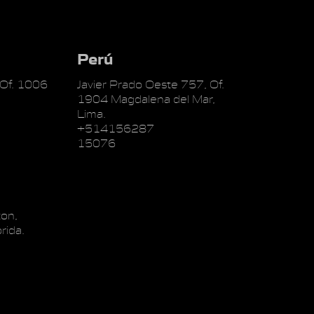
Perú
 Of. 1006
Javier Prado Oeste 757, Of.
1904 Magdalena del Mar,
Lima.
+514156287
15076
on,
rida.